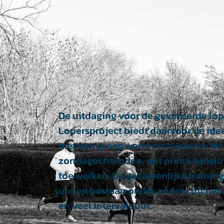
De uitdaging voor de gevorderde lop
Lopersproject biedt daarvoor de ide
met een groep werkt motiverend. We 
zondagochtenden, wat prima aanslui
toe werken. De gezamenlijke training
uur en bestaan onder andere uit he
en veel intervalduur.