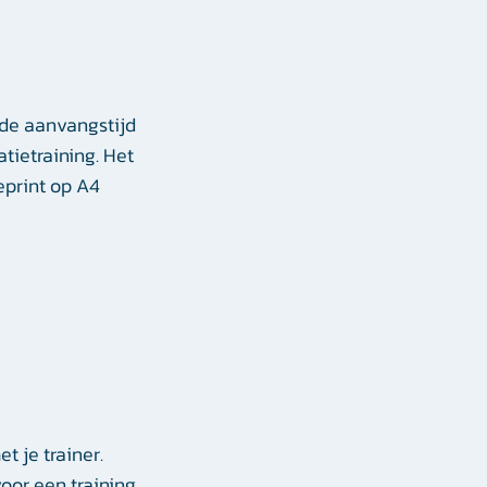
 de aanvangstijd
tietraining. Het
eprint op A4
t je trainer.
oor een training