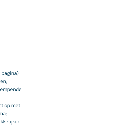
e pagina)
ken;
 dempende
ct op met
ma;
kkelijker