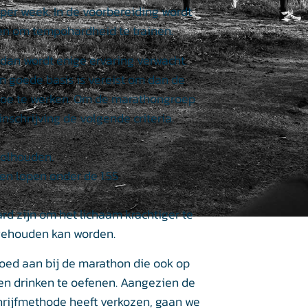
 per week. In de voorbereiding wordt
en om tempohardheid te trainen.
dan wordt enige ervaring verwacht.
n goede basis is vereist om dan de
 toe te werken. Om de marathongroep
nschrijving de volgende criteria.
volhouden.
en lopen onder de 1.55
rd zijn om het lichaam krachtiger te
gehouden kan worden.
oed aan bij de marathon die ook op
en drinken te oefenen. Aangezien de
rijfmethode heeft verkozen, gaan we