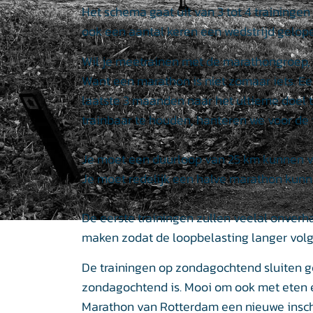
Het schema gaat uit van 3 tot 4 trainingen
ook een aantal keren een wedstrijd gelop
Wil je meetrainen met de marathongroep, 
Want een marathon is niet zomaar iets. Ee
laatste 3 maanden naar het ultieme doel
trainbaar te houden, hanteren we voor de i
Je moet een duurloop van 25 km kunnen 
Je moet redelijk een halve marathon kunn
De eerste trainingen zullen veelal onverha
maken zodat de loopbelasting langer vol
De trainingen op zondagochtend sluiten g
zondagochtend is. Mooi om ook met eten 
Marathon van Rotterdam een nieuwe insch