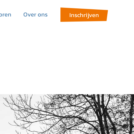
oren
Over ons
Inschrijven