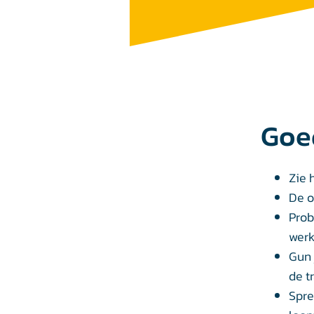
Goe
Zie 
De o
Prob
werk
Gun 
de t
Spre