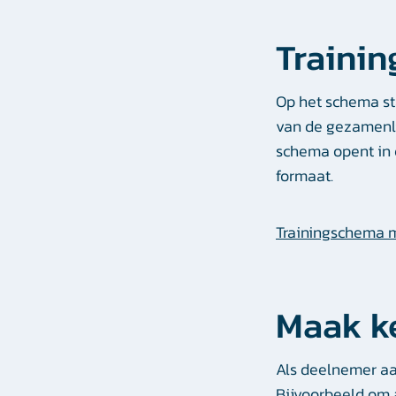
Trainin
Op het schema st
van de gezamenli
schema opent in 
formaat.
Trainingschema 
Maak ke
Als deelnemer aan
Bijvoorbeeld om a