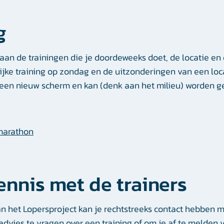
g
aan de trainingen die je doordeweeks doet, de locatie en
jke training op zondag en de uitzonderingen van een loca
een nieuw scherm en kan (denk aan het milieu) worden g
marathon
nnis met de trainers
 het Lopersproject kan je rechtstreeks contact hebben me
dvies te vragen over een training of om je af te melden v