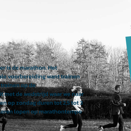
er is de marathon. Het
ale voorbereiding want trainen
trainen op de
t met de wedstrijd waar we naar
en op zondag duren tot 2,5 tot 3
t leren lopen op marathontempo