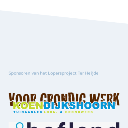
Sponsoren van het Lopersproject Ter Heijde