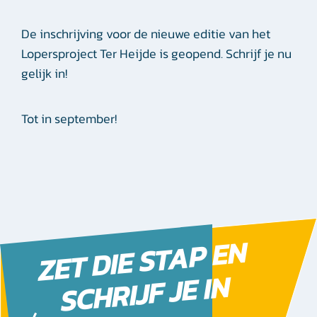
De inschrijving voor de nieuwe editie van het
Lopersproject Ter Heijde is geopend. Schrijf je nu
gelijk in!
Tot in september!
ZE
T
DIE ST
A
P E
N
S
C
H
RIJF JE I
N